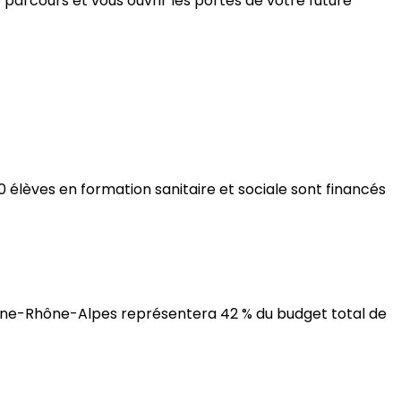
parcours et vous ouvrir les portes de votre future
0 élèves en formation sanitaire et sociale sont financés
ergne-Rhône-Alpes représentera 42 % du budget total de