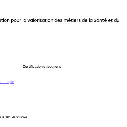
ion pour la valorisation des métiers de la Santé et du
Certification et soutiens
s
Podologie
e à jour : 28/04/2026
s réglementations. Personnalisez vos préférences pour contrôler