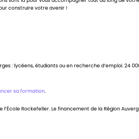
ons sont là pour vous accompagner tout au long de votre 
ur construire votre avenir !
rges : lycéens, étudiants ou en recherche d’emploi. 24 00
ancer sa formation
.
me l’École Rockefeller. Le financement de la Région Auv