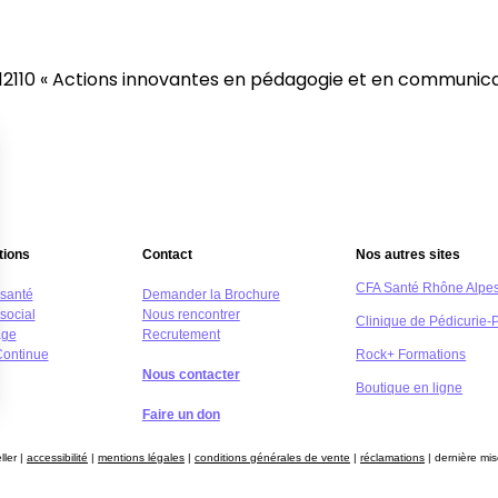
12110 « Actions innovantes en pédagogie et en communicat
tions
Contact
Nos autres sites
CFA Santé Rhône Alpe
 santé
Demander la Brochure
social
Nous rencontrer
Clinique de Pédicurie-
age
Recrutement
Continue
Rock+ Formations
Nous contacter
Boutique en ligne
Faire un don
s Options
ller |
accessibilité
|
mentions légales
|
conditions générales de vente
|
réclamations
| dernière mis
ètres de confidentialité, en garantissant la conformité avec le