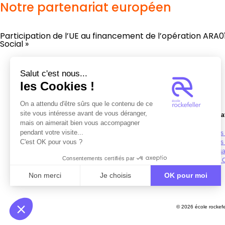
Notre partenariat européen
Participation de l’UE au financement de l’opération ARA0
Social »
Salut c'est nous...
les Cookies !
On a attendu d'être sûrs que le contenu de ce
site vous intéresse avant de vous déranger,
Fondation Reconnue d'Utilité Publique
Nos Forma
mais on aimerait bien vous accompagner
4 Avenue Rockefeller,
pendant votre visite...
69008 Lyon
Formations
C'est OK pour vous ?
Tél : 04 78 76 52 22
Formations 
Apprentiss
Suivez-Nous !
Consentements certifiés par
Formation 
Non merci
Je choisis
OK pour moi
Axeptio consent
Plateforme de Gestion du Consentement : Personnalisez vo
© 2026 école rockefe
Notre plateforme vous permet d'adapter et de gérer vos param