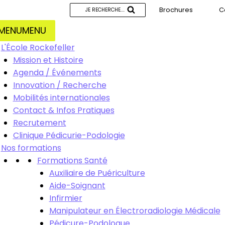
Brochures
C
JE RECHERCHE....
MENU
MENU
L'École Rockefeller
Mission et Histoire
Agenda / Événements
Innovation / Recherche
Mobilités internationales
Contact & Infos Pratiques
Recrutement
Clinique Pédicurie-Podologie
Nos formations
Formations Santé
Auxiliaire de Puériculture
Aide-Soignant
Infirmier
Manipulateur en Électroradiologie Médicale
Pédicure-Podologue